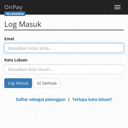
OnPay
Toggl
navig
PELANGGAN
Log Masuk
Emel
Kata Laluan
Log Masuk
Isi Semula
Daftar sebagai pelanggan
|
Terlupa kata laluan?